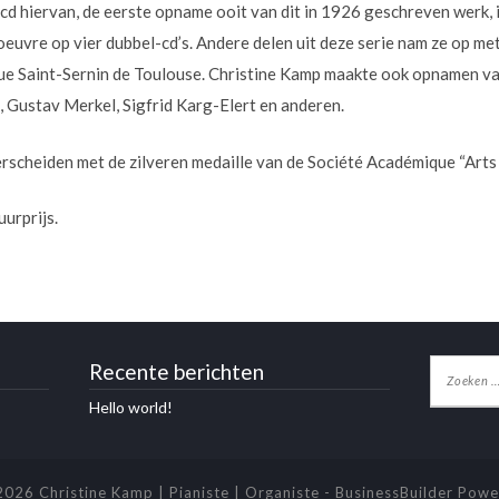
cd hiervan, de eerste opname ooit van dit in 1926 geschreven werk, 
euvre op vier dubbel-cd’s. Andere delen uit deze serie nam ze op met
ue Saint-Sernin de Toulouse. Christine Kamp maakte ook opnamen va
, Gustav Merkel, Sigfrid Karg-Elert en anderen.
scheiden met de zilveren medaille van de Société Académique “Arts S
urprijs.
Recente berichten
Hello world!
026 Christine Kamp | Pianiste | Organiste
-
BusinessBuilder
Powe