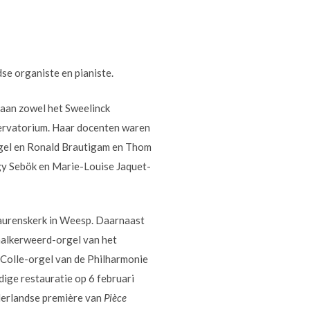
se organiste en pianiste.
 aan zowel het Sweelinck
ervatorium. Haar docenten waren
gel en Ronald Brautigam en Thom
gy Sebök en Marie-Louise Jaquet-
Laurenskerk in Weesp. Daarnaast
chalkerweerd-orgel van het
-Colle-orgel van de Philharmonie
ige restauratie op 6 februari
derlandse première van
Pièce