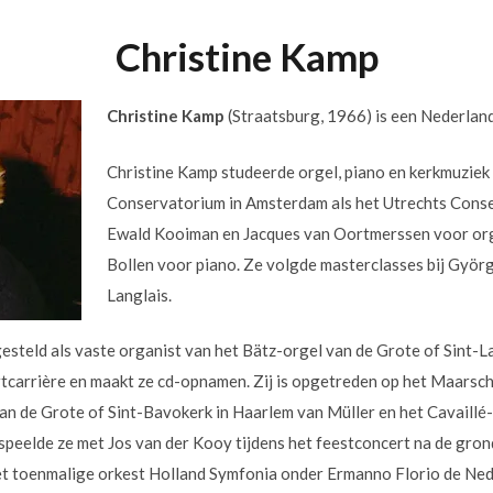
Christine Kamp
Christine Kamp
(Straatsburg, 1966) is een Nederland
Christine Kamp studeerde orgel, piano en kerkmuziek
Conservatorium in Amsterdam als het Utrechts Cons
Ewald Kooiman en Jacques van Oortmerssen voor or
Bollen voor piano. Ze volgde masterclasses bij Györ
Langlais.
esteld als vaste organist van het Bätz-orgel van de Grote of Sint-
ertcarrière en maakt ze cd-opnamen. Zij is opgetreden op het Maars
n de Grote of Sint-Bavokerk in Haarlem van Müller en het Cavaillé
eelde ze met Jos van der Kooy tijdens het feestconcert na de grond
et toenmalige orkest Holland Symfonia onder Ermanno Florio de Ne